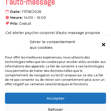
l'auto-massage
Date:
17/08/2026
Heure:
14:00 - 16:00
Prix:
Gratuit
Cet atelier psycho-corporel d'auto-massage propose 
un moment de détente et de reconnexion à soi à 
Gérer le consentement
travers le toucher conscient.

aux cookies
Par des techniques simples, des objets du quotidien, 
nous apprenons à explorer les zones de tensions et à 
Pour offrir les meilleures expériences, nous utilisons des
les libérer, afin de retrouve...
technologies telles que les cookies pour stocker et/ou accéder aux
informations des appareils. Le fait de consentir à ces technologies
nous permettra de traiter des données telles que le
comportement de navigation ou les ID uniques sur ce site. Le fait
En savoir plus
de ne pas consentir ou de retirer son consentement peut avoir un
effet négatif sur certaines caractéristiques et fonctions.
Accepter
Refuser