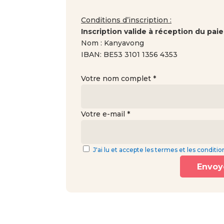
Conditions d’inscription :
Inscription valide à réception du pa
Nom : Kanyavong
IBAN: BE53 3101 1356 4353
Votre nom complet *
Alternative:
Votre e-mail *
J'ai lu et accepte les termes et les conditio
Envoy