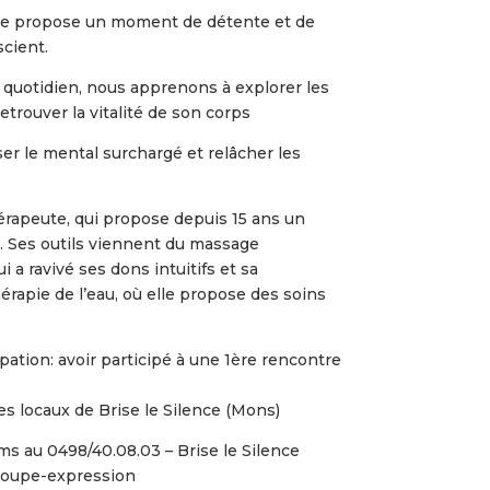
age propose un moment de détente et de
scient.
 quotidien, nous apprenons à explorer les
retrouver la vitalité de son corps
er le mental surchargé et relâcher les
érapeute, qui propose depuis 15 ans un
 Ses outils viennent du massage
i a ravivé ses dons intuitifs et sa
hérapie de l’eau, où elle propose des soins
ticipation: avoir participé à une 1ère rencontre
es locaux de Brise le Silence (Mons)
s par sms au 0498/40.08.03 – Brise le Silence
groupe-expression